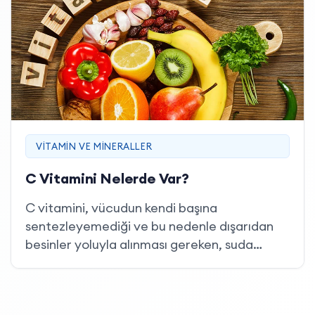
bir tamamlayıcısıdır. Bu noktada
magnezyum, spor ve egzersiz rutinlerini
destekleyen mikro besinler arasında öne
çıkar.
VITAMIN VE MINERALLER
C Vitamini Nelerde Var?
C vitamini, vücudun kendi başına
sentezleyemediği ve bu nedenle dışarıdan
besinler yoluyla alınması gereken, suda
çözünen temel bir vitamindir. Bilimsel adıyla
askorbik asit olarak bilinen bu bileşen;
bağışıklık sisteminin normal fonksiyonuna ve