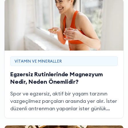
mineraldir. Hangi tabakta, hangi kasede,
hangi atıştırmalıkta çinko var? Cevap,
düşünüldüğünden çok daha geniş bir listede
saklıdır.
VITAMIN VE MINERALLER
Egzersiz Rutinlerinde Magnezyum
Nedir, Neden Önemlidir?
Spor ve egzersiz, aktif bir yaşam tarzının
vazgeçilmez parçaları arasında yer alır. İster
düzenli antrenman yapanlar ister günlük
hareket miktarını artırmayı hedefleyenler
için, beslenme alışkanlıkları bu sürecin önemli