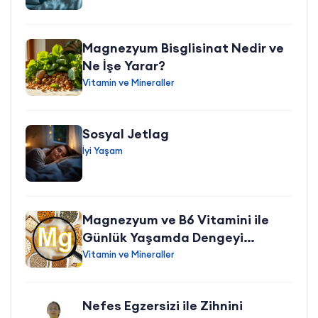
Magnezyum Bisglisinat Nedir ve
Ne İşe Yarar?
Vitamin ve Mineraller
Sosyal Jetlag
İyi Yaşam
Magnezyum ve B6 Vitamini ile
Günlük Yaşamda Dengeyi
Desteklemek
Vitamin ve Mineraller
Nefes Egzersizi ile Zihnini