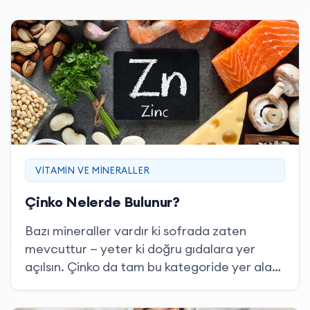
VITAMIN VE MINERALLER
Çinko Nelerde Bulunur?
Bazı mineraller vardır ki sofrada zaten
mevcuttur — yeter ki doğru gıdalara yer
açılsın. Çinko da tam bu kategoride yer alan,
pek çok tanıdık gıdanın içinde sessizce var
olan ama varlığı fark edilmeden tüketilen bir