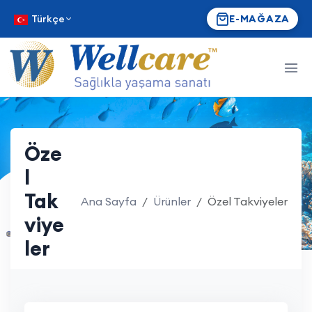
Türkçe
E-MAĞAZA
Öze
l
Tak
Ana Sayfa
Ürünler
Özel Takviyeler
viye
ler