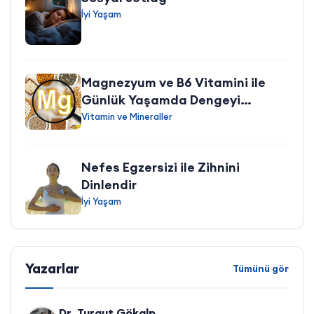
İyi Yaşam
Magnezyum ve B6 Vitamini ile
Günlük Yaşamda Dengeyi
Desteklemek
Vitamin ve Mineraller
Nefes Egzersizi ile Zihnini
Dinlendir
İyi Yaşam
Yazarlar
Tümünü gör
Dr. Turgut Gökalp