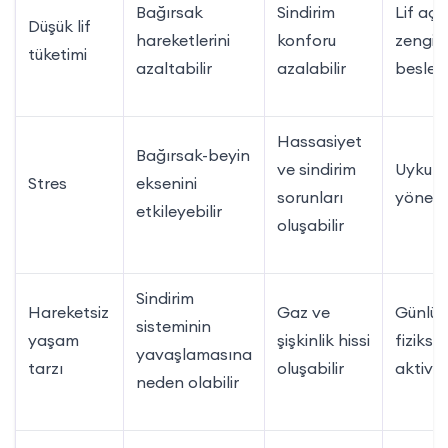
Bağırsak
Sindirim
Lif aç
Düşük lif
hareketlerini
konforu
zengin
tüketimi
azaltabilir
azalabilir
besle
Hassasiyet
Bağırsak-beyin
ve sindirim
Uyku v
Stres
eksenini
sorunları
yöneti
etkileyebilir
oluşabilir
Sindirim
Hareketsiz
Gaz ve
Günlük
sisteminin
yaşam
şişkinlik hissi
fiziksel
yavaşlamasına
tarzı
oluşabilir
aktivit
neden olabilir