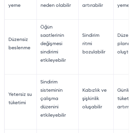
yeme
neden olabilir
artırabilir
yemek
Öğün
saatlerinin
Sindirim
Düzenl
Düzensiz
değişmesi
ritmi
planı
beslenme
sindirimi
bozulabilir
oluştu
etkileyebilir
Sindirim
sisteminin
Kabızlık ve
Günlük
Yetersiz su
çalışma
şişkinlik
tüketim
tüketimi
düzenini
oluşabilir
artırm
etkileyebilir