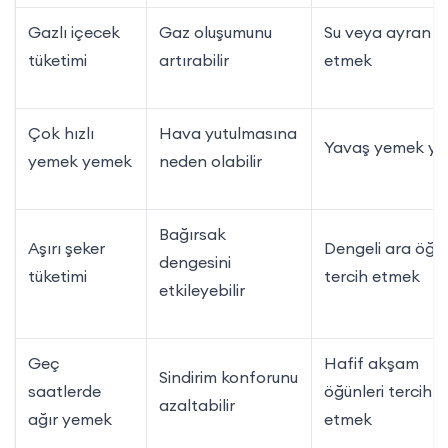
Gazlı içecek
Gaz oluşumunu
Su veya ayran te
tüketimi
artırabilir
etmek
Çok hızlı
Hava yutulmasına
Yavaş yemek y
yemek yemek
neden olabilir
Bağırsak
Aşırı şeker
Dengeli ara öğü
dengesini
tüketimi
tercih etmek
etkileyebilir
Geç
Hafif akşam
Sindirim konforunu
saatlerde
öğünleri tercih
azaltabilir
ağır yemek
etmek