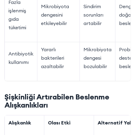
Fazla
Mikrobiyota
Sindirim
Dengel
işlenmiş
dengesini
sorunları
doğal
gıda
etkileyebilir
artabilir
besle
tüketimi
Yararlı
Mikrobiyota
Probiy
Antibiyotik
bakterileri
dengesi
destekl
kullanımı
azaltabilir
bozulabilir
besle
Şişkinliği Artırabilen Beslenme
Alışkanlıkları
Alışkanlık
Olası Etki
Alternatif Yakl