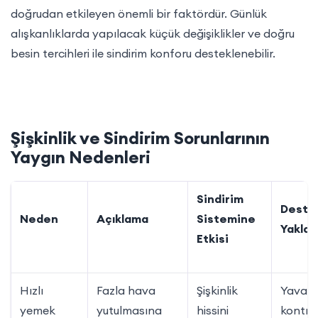
doğrudan etkileyen önemli bir faktördür. Günlük
alışkanlıklarda yapılacak küçük değişiklikler ve doğru
besin tercihleri ile sindirim konforu desteklenebilir.
Şişkinlik ve Sindirim Sorunlarının
Yaygın Nedenleri
Sindirim
Destek
Neden
Açıklama
Sistemine
Yaklaş
Etkisi
Hızlı
Fazla hava
Şişkinlik
Yavaş 
yemek
yutulmasına
hissini
kontrol