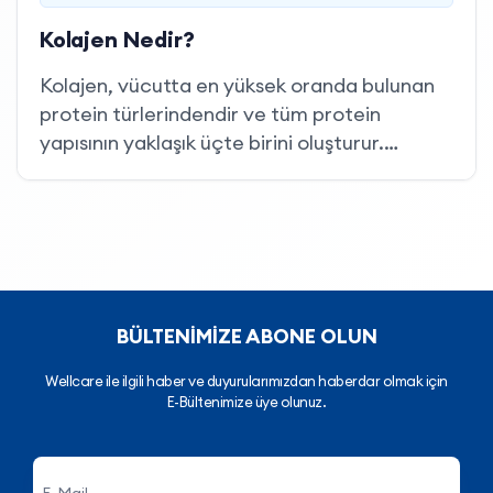
Kolajen Nedir?
Kolajen, vücutta en yüksek oranda bulunan
protein türlerindendir ve tüm protein
yapısının yaklaşık üçte birini oluşturur.
Hücreleri, dokuları ve organları bir arada
tutan biyolojik bir yapı vazifesi görür. Vücut
tarafından doğal olarak sentezlenen kolajen;
glisin, prolin ve hidroksiprolin amino
asitlerinin birleşmesiyle oluşur. Bir yapı
proteini olarak dokulara dayanıklılık ve
BÜLTENİMİZE ABONE OLUN
esneklik kazandıran bir iskelet sistemi kurar.
Wellcare ile ilgili haber ve duyurularımızdan haberdar olmak için
E-Bültenimize üye olunuz.