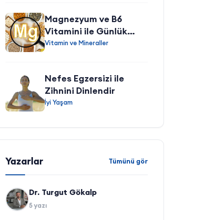
Magnezyum ve B6
Vitamini ile Günlük
Yaşamda Dengeyi
Vitamin ve Mineraller
Desteklemek
Nefes Egzersizi ile
Zihnini Dinlendir
İyi Yaşam
Yazarlar
Tümünü gör
Dr. Turgut Gökalp
5 yazı