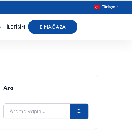
Türkçe
G
İLETİŞİM
E-MAĞAZA
Ara