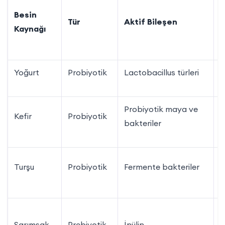
G
Besin
Tür
Aktif Bileşen
T
Kaynağı
Ö
Yoğurt
Probiyotik
Lactobacillus türleri
1
Probiyotik maya ve
Kefir
Probiyotik
1
bakteriler
K
Turşu
Probiyotik
Fermente bakteriler
p
G
Sarımsak
Prebiyotik
İnülin
d