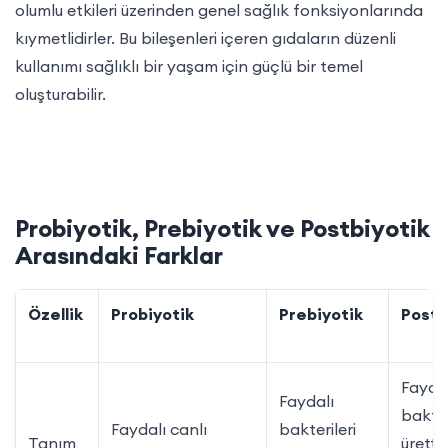
olumlu etkileri üzerinden genel sağlık fonksiyonlarında
kıymetlidirler. Bu bileşenleri içeren gıdaların düzenli
kullanımı sağlıklı bir yaşam için güçlü bir temel
oluşturabilir.
Probiyotik, Prebiyotik ve Postbiyotik
Arasındaki Farklar
Özellik
Probiyotik
Prebiyotik
Postb
Fayda
Faydalı
bakter
Faydalı canlı
bakterileri
Tanım
ürettiğ