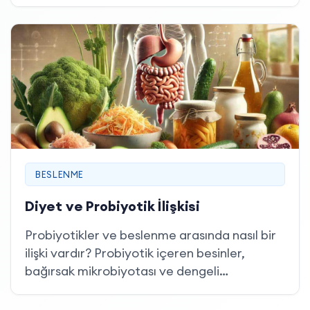
görüleni, çoğunlukla sessizce katlanılan ama
yaşam kalitesini doğrudan etkileyen
kabızlıktır.
BESLENME
Diyet ve Probiyotik İlişkisi
Probiyotikler ve beslenme arasında nasıl bir
ilişki vardır? Probiyotik içeren besinler,
bağırsak mikrobiyotası ve dengeli
beslenmenin önemi hakkında detaylı bilgi
alın.