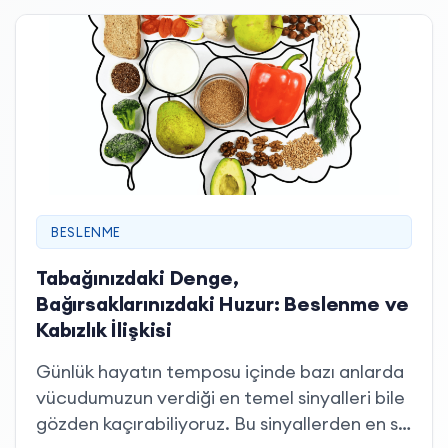
pratik hazırlanışları ve içerik çeşitliliğiyle öne
çıkar. Kolajen smoothie tarifleri ise bu
yaklaşımı benimseyenler için hem lezzetli
hem de fonksiyonel bir seçenek sunar.
BESLENME
Tabağınızdaki Denge,
Bağırsaklarınızdaki Huzur: Beslenme ve
Kabızlık İlişkisi
Günlük hayatın temposu içinde bazı anlarda
vücudumuzun verdiği en temel sinyalleri bile
gözden kaçırabiliyoruz. Bu sinyallerden en sık