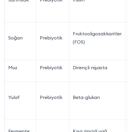
t
G
Fruktooligosakkaritler
Soğan
Prebiyotik
ö
(FOS)
e
Muz
Prebiyotik
Dirençli nişasta
1
3
Yulaf
Prebiyotik
Beta-glukan
y
k
D
Fermente
Kısa zincirli yağ