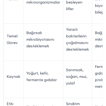
mikroorganizmalar
besleyen
biyoak
lifler
bileşe
Yararlı
Bağırsak
Bağır
Temel
bakterilerin
mikrobiyotasını
mikro
Görev
çoğalmasını
desteklemek
deste
desteklemek
Ferme
Sarımsak,
Yoğurt, kefir,
gıdala
Kaynak
soğan, muz,
fermente gıdalar
probi
yulaf
metabo
Etki
Sindirim