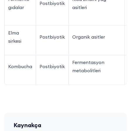
Postbiyotik
t
gıdalar
asitleri
ö
Elma
K
Postbiyotik
Organik asitler
sirkesi
t
Fermentasyon
K
Kombucha
Postbiyotik
metabolitleri
p
Kaynakça