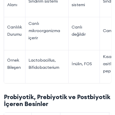
Sindirim sistemi
Sindir
Alanı
sistemi
Canlı
Canlılık
Canlı
mikroorganizma
Canlı 
Durumu
değildir
içerir
Kısa z
Örnek
Lactobacillus,
İnülin, FOS
asitler
Bileşen
Bifidobacterium
peptit
Probiyotik, Prebiyotik ve Postbiyotik
İçeren Besinler