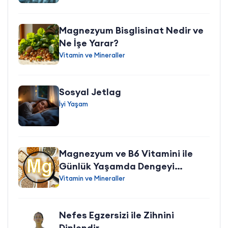
Magnezyum Bisglisinat Nedir ve
Ne İşe Yarar?
Vitamin ve Mineraller
Sosyal Jetlag
İyi Yaşam
Magnezyum ve B6 Vitamini ile
Günlük Yaşamda Dengeyi
Desteklemek
Vitamin ve Mineraller
Nefes Egzersizi ile Zihnini
Dinlendir