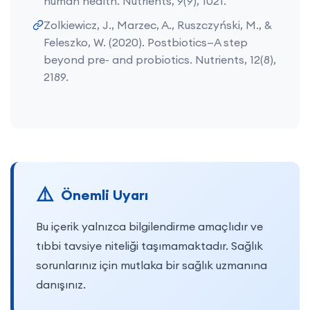
human health. Nutrients, 9(9), 1021.
Zolkiewicz, J., Marzec, A., Ruszczyński, M., &
Feleszko, W. (2020). Postbiotics—A step
beyond pre- and probiotics. Nutrients, 12(8),
2189.
Önemli Uyarı
Bu içerik yalnızca bilgilendirme amaçlıdır ve
tıbbi tavsiye niteliği taşımamaktadır. Sağlık
sorunlarınız için mutlaka bir sağlık uzmanına
danışınız.