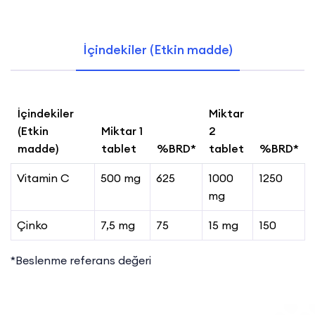
İçindekiler (Etkin madde)
İçindekiler
Miktar
(Etkin
Miktar 1
2
madde)
tablet
%BRD*
tablet
%BRD*
Vitamin C
500 mg
625
1000
1250
mg
Çinko
7,5 mg
75
15 mg
150
*Beslenme referans değeri