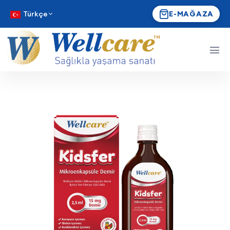
Türkçe
E-MAĞAZA
Wellcare Kidsfer Sıvı Takviy