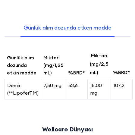
Günlük alım dozunda etken madde
Miktarı
Günlük alım
Miktarı
(mg/2,5
dozunda
(mg/1,25
mL)
%BRD*
etkin madde
mL)
%BRD*
Demir
7,50 mg
53,6
15,00
107,2
(**LipoferTM)
mg
Wellcare Dünyası