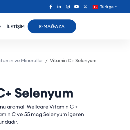
Türkçe
G
İLETİŞİM
E-MAĞAZA
itamin ve Mineraller
Vitamin C+ Selenyum
C+ Selenyum
onu aromalı Wellcare Vitamin C +
amin C ve 55 mcg Selenyum içeren
undadır.