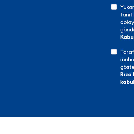
Yukarı
tanıt
dolay
gönde
Kabu
Taraf
muhaf
göste
Rıza 
kabu