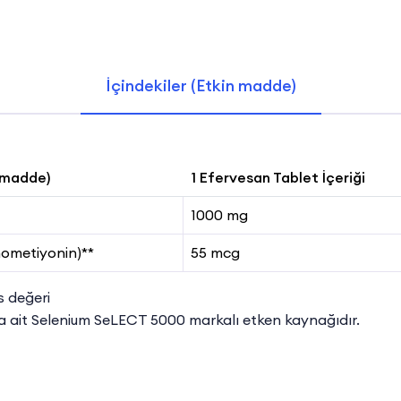
İçindekiler (Etkin madde)
n madde)
1 Efervesan Tablet İçeriği
1000 mg
nometiyonin)**
55 mcg
 değeri
a ait Selenium SeLECT 5000 markalı etken kaynağıdır.