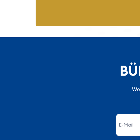
BÜ
Wel