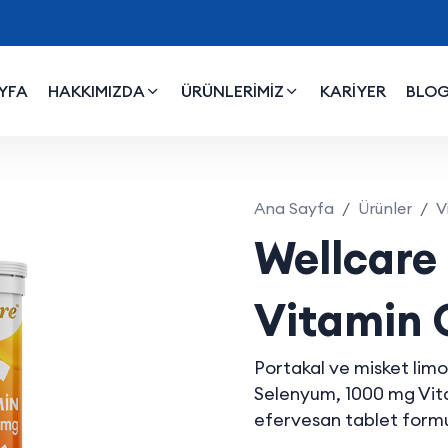
YFA
HAKKIMIZDA
ÜRÜNLERİMİZ
KARİYER
BLO
min C+ Selenyum
Ana Sayfa
Ürünler
V
Wellcare
Vitamin 
Portakal ve misket lim
Selenyum, 1000 mg Vit
efervesan tablet form