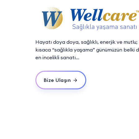
Hayatı doya doya, sağlıklı, enerjik ve mutlu;
kısaca “sağlıkla yaşama” günümüzün belki 
en incelikli sanatı…
Bize Ulaşın