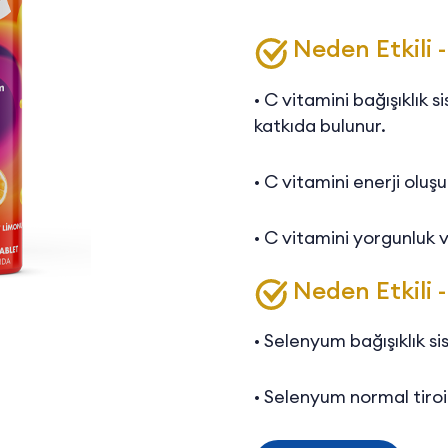
Neden Etkili 
C vitamini bağışıklık 
•
katkıda bulunur.
C vitamini enerji olu
•
C vitamini yorgunluk v
•
Neden Etkili 
Selenyum bağışıklık si
•
Selenyum normal tiroi
•