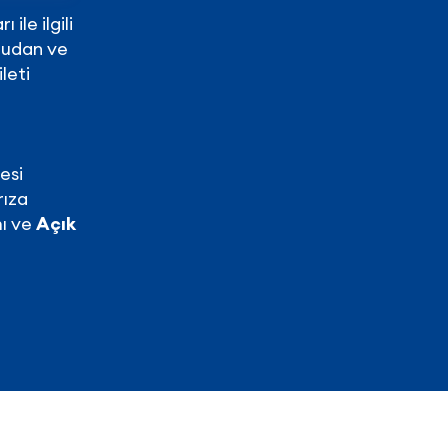
ile ilgili
ğrudan ve
leti
esi
rıza
ı ve
Açık