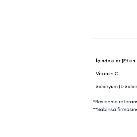
İçindekiler (Etki
Vitamin C
Selenyum (L-Sele
*Beslenme referans
**Sabinsa firmasın