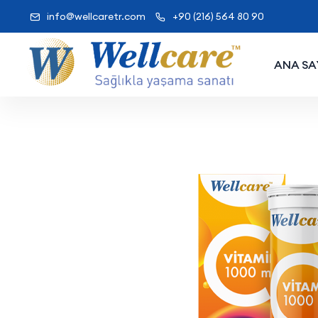
info@wellcaretr.com
+90 (216) 564 80 90
ANA SA
Wellcare Vita