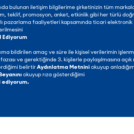
da bulunan iletişim bilgilerime şirketinizin tüm markaları 
ım, teklif, promosyon, anket, etkinlik gibi her türlü do
lı pazarlama faaliyetleri kapsamında ticari elektronik i
rilmesini
l Ediyorum
ıma bildirilen amaç ve süre ile kişisel verilerimin işlenm
azası ve gerektiğinde 3. kişilerle paylaşılmasına açık 
rdiğimi belirtir
Aydınlatma Metnini
okuyup anladığım
Beyanını
okuyup rıza gösterdiğimi
l ediyorum.