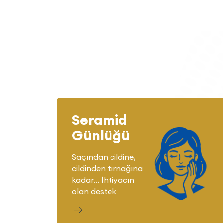
Seramid
Günlüğü
Saçından cildine,
cildinden tırnağına
kadar... İhtiyacın
olan destek