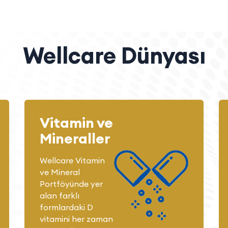
Wellcare Dünyası
Vitamin ve
Mineraller
Wellcare Vitamin
ve Mineral
Portföyünde yer
alan farklı
formlardaki D
vitamini her zaman