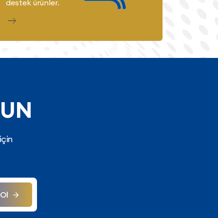
destek ürünler.
yardımc
LUN
için
Ol