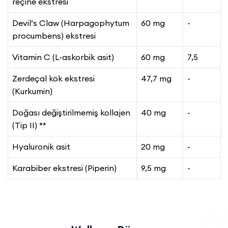
reçine ekstresi
Devil’s Claw (Harpagophytum
60 mg
-
procumbens) ekstresi
Vitamin C (L-askorbik asit)
60 mg
7,5
Zerdeçal kök ekstresi
47,7 mg
-
(Kurkumin)
Doğası değiştirilmemiş kollajen
40 mg
-
(Tip II) **
Hyaluronik asit
20 mg
-
Karabiber ekstresi (Piperin)
9,5 mg
-