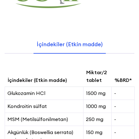
İçindekiler (Etkin madde)
Miktar/2
İçindekiler (Etkin madde)
tablet
%BRD*
Glukozamin HCl
1500 mg
-
Kondroitin sülfat
1000 mg
-
MSM (Metilsülfonilmetan)
250 mg
-
Akgünlük (Boswellia serrata)
150 mg
-