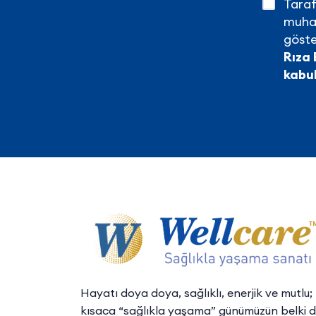
Taraf
muhaf
göste
Rıza 
kabu
Hayatı doya doya, sağlıklı, enerjik ve mutlu;
kısaca “sağlıkla yaşama” günümüzün belki 