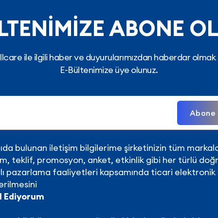
LTENİMİZE ABONE O
lcare ile ilgili haber ve duyurularımızdan haberdar olmak 
E-Bültenimize üye olunuz.
Abone 
da bulunan iletişim bilgilerime şirketinizin tüm markaları 
ım, teklif, promosyon, anket, etkinlik gibi her türlü do
lı pazarlama faaliyetleri kapsamında ticari elektronik i
rilmesini
l Ediyorum