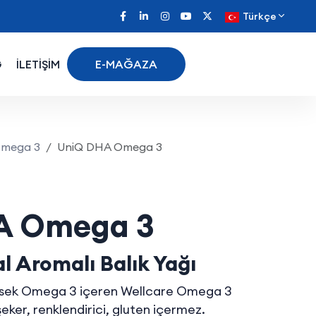
Türkçe
G
İLETİŞİM
E-MAĞAZA
 Portakal Aromalı
mega 3
UniQ DHA Omega 3
A Omega 3
l Aromalı Balık Yağı
yüksek Omega 3 içeren Wellcare Omega 3
şeker, renklendirici, gluten içermez.