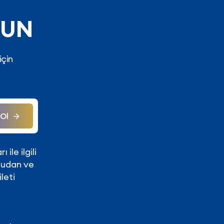
LUN
için
Ol
ile ilgili
ğrudan ve
leti