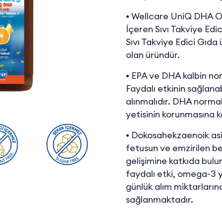
• Wellcare UniQ DHA O
İçeren Sıvı Takviye Ed
Sıvı Takviye Edici Gıda
olan üründür.
• EPA ve DHA kalbin no
Faydalı etkinin sağlan
alınmalıdır. DHA norma
yetisinin korunmasına k
• Dokosahekzaenoik asi
fetusun ve emzirilen b
gelişimine katkıda bulu
faydalı etki, omega-3 ya
günlük alım miktarları
sağlanmaktadır.