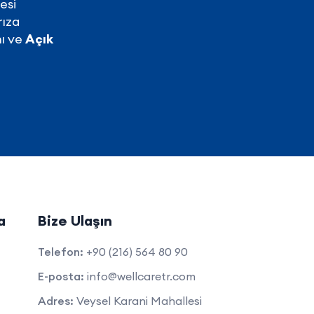
esi
rıza
ı ve
Açık
a
Bize Ulaşın
Telefon:
+90 (216) 564 80 90
E-posta:
info@wellcaretr.com
Adres:
Veysel Karani Mahallesi