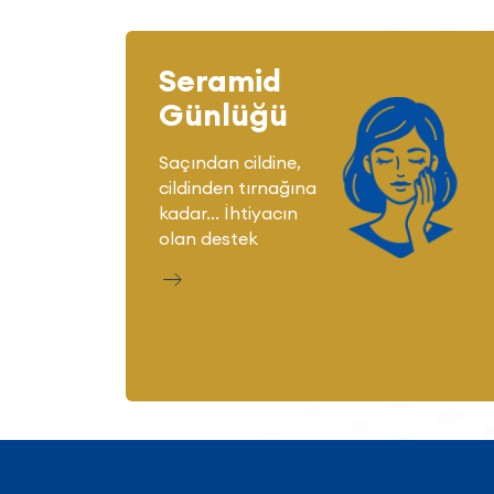
Seramid
Günlüğü
Saçından cildine,
cildinden tırnağına
kadar... İhtiyacın
olan destek