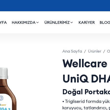
YFA
HAKKIMIZDA
ÜRÜNLERİMİZ
KARİYER
BLO
DHA Omega 3 Doğal
Ana Sayfa
Ürünler
O
Wellcare
UniQ DH
Doğal Portaka
• Trigliserid formda 
koruyucu, tatlandırıcı, 