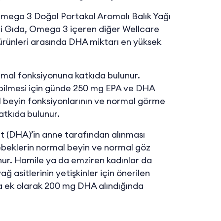
mega 3 Doğal Portakal Aromalı Balık Yağı
ici Gıda, Omega 3 içeren diğer Wellcare
 ürünleri arasında DHA miktarı en yüksek
rmal fonksiyonuna katkıda bulunur.
abilmesi için günde 250 mg EPA ve DHA
l beyin fonksiyonlarının ve normal görme
atkıda bulunur.
t (DHA)’in anne tarafından alınması
ebeklerin normal beyin ve normal göz
nur. Hamile ya da emziren kadınlar da
ğ asitlerinin yetişkinler için önerilen
na ek olarak 200 mg DHA alındığında