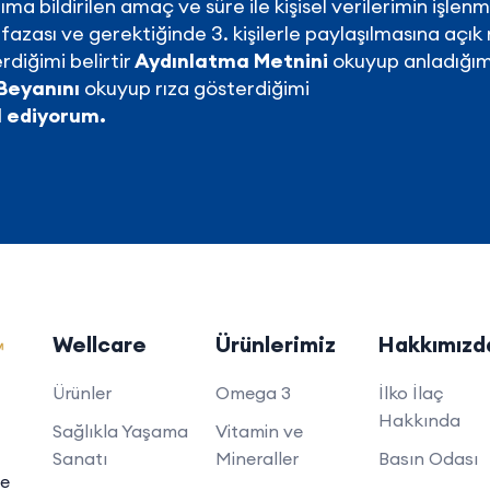
ıma bildirilen amaç ve süre ile kişisel verilerimin işlenm
azası ve gerektiğinde 3. kişilerle paylaşılmasına açık 
rdiğimi belirtir
Aydınlatma Metnini
okuyup anladığım
Beyanını
okuyup rıza gösterdiğimi
l ediyorum.
Wellcare
Ürünlerimiz
Hakkımızd
Ürünler
Omega 3
İlko İlaç
Hakkında
Sağlıkla Yaşama
Vitamin ve
Sanatı
Mineraller
Basın Odası
de