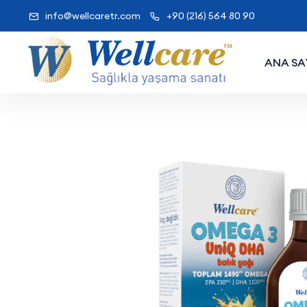
info@wellcaretr.com
+90 (216) 564 80 90
ANA SA
Wellcare UniQ 