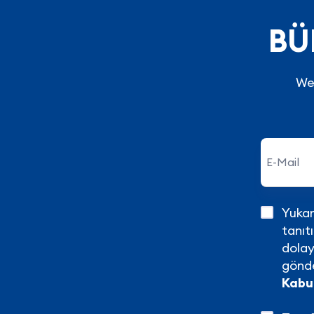
BÜ
Wel
Yukarı
tanıt
dolay
gönde
Kabu