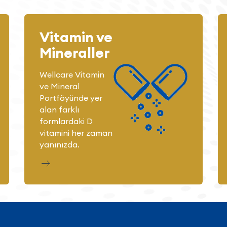
Vitamin ve
Mineraller
Wellcare Vitamin
ve Mineral
Portföyünde yer
alan farklı
formlardaki D
vitamini her zaman
yanınızda.